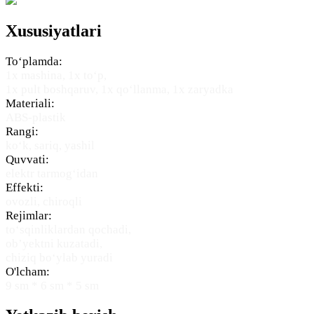
Xususiyatlari
To‘plamda:
1x mashina, 1x to‘p,
1x pult boshqaruv, 1x qo‘llanma, 1x zaryadka
Materiali:
ABS-plastik
Rangi:
ko‘k, sariq, yashil
Quvvati:
elektr tarmog‘idan
Effekti:
ovozli, chiroqli
Rejimlar:
to‘sqinliklardan qochadi,
ob’yektni kuzatadi,
chiziq bo‘ylab yuradi
O'lcham:
9 sm * 6 sm * 5 sm