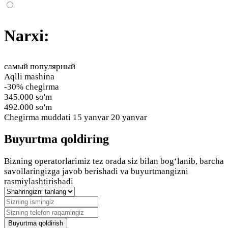
Narxi:
самый популярный
Aqlli mashina
-30% chegirma
345.000 so'm
492.000 so'm
Chegirma muddati
15 yanvar 20 yanvar
Buyurtma qoldiring
Bizning operatorlarimiz tez orada siz bilan bog‘lanib, barcha
savollaringizga javob berishadi va buyurtmangizni
rasmiylashtirishadi
Buyurtma qoldirish