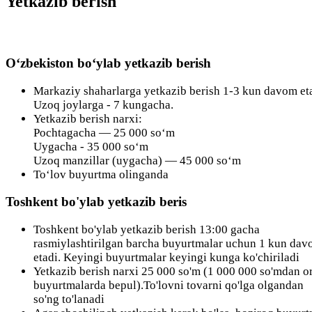
Yetkazib berish
O‘zbekiston bo‘ylab yetkazib berish
Markaziy shaharlarga yetkazib berish 1-3 kun davom eta
Uzoq joylarga - 7 kungacha.
Yetkazib berish narxi:
Pochtagacha — 25 000 so‘m
Uygacha - 35 000 so‘m
Uzoq manzillar (uygacha) — 45 000 so‘m
To‘lov buyurtma olinganda
Toshkent bo'ylab yetkazib beris
Toshkent bo'ylab yetkazib berish 13:00 gacha
rasmiylashtirilgan barcha buyurtmalar uchun 1 kun da
etadi. Keyingi buyurtmalar keyingi kunga ko'chiriladi
Yetkazib berish narxi 25 000 so'm (1 000 000 so'mdan or
buyurtmalarda bepul).To'lovni tovarni qo'lga olgandan
so'ng to'lanadi