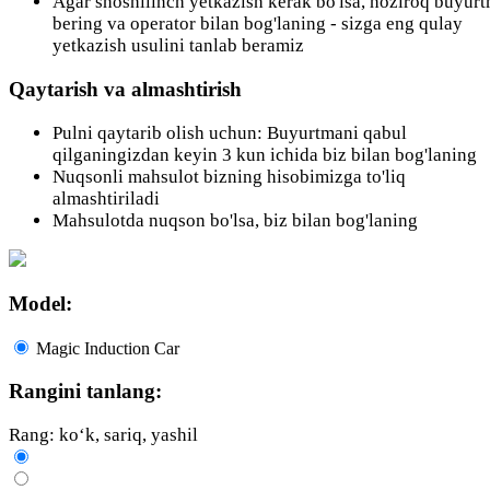
Agar shoshilinch yetkazish kerak bo'lsa, hoziroq buyur
bering va operator bilan bog'laning - sizga eng qulay
yetkazish usulini tanlab beramiz
Qaytarish va almashtirish
Pulni qaytarib olish uchun: Buyurtmani qabul
qilganingizdan keyin 3 kun ichida biz bilan bog'laning
Nuqsonli mahsulot bizning hisobimizga to'liq
almashtiriladi
Mahsulotda nuqson bo'lsa, biz bilan bog'laning
Model:
Magic Induction Car
Rangini tanlang:
Rang: ko‘k, sariq, yashil