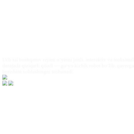
Harakatni sezuvchi va sizni kuzatib yuruv
mashina
Uch xil boshqaruv rejimi o‘yinni jonli, interaktiv va maksimal
darajada qiziqarli qiladi — go‘yo kichik robot bo‘lib, qayerga
borishini xohlashingni tushunadi