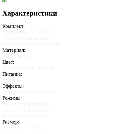
Характеристики
Комплект:
х1 машинка, х1 мячик,
х1 пульт управления,
х1 инструкция, х1 зарядка
Материал:
ABS-пластик
Цвет:
синий, жёлтый, зелёный
Питание:
от сети
Эффекты:
музыкальные и световые
Режимы:
избегает препятствий,
следует за объектом,
двигается по линии
Размер:
9 см * 6 см * 5 см