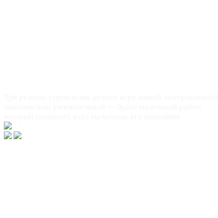
Машинка, которая чувствует движение
следует за тобой
Три режима управления делают игру живой, интерактивной
максимально увлекательной — будто маленький робот,
который понимает, куда ты хочешь его направить