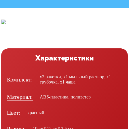
Характеристики
х2 ракетки, х1 мыльный раствор, х1
Комплект:
трубочка, х1 чаша
Материал:
ABS-пластика, полиэстер
Цвет:
красный
Размер:
19 см* 12 см* 2,5 см