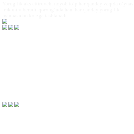
Yorug‘lik aks ettiruvchi noyob to‘p har qanday vaqtda o‘ynas
imkonini beradi, qorong‘uda ham har qanday yorug‘lik
manbasidan ko‘zga tashlanadi