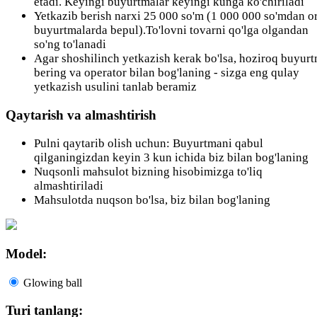
etadi. Keyingi buyurtmalar keyingi kunga ko'chiriladi
Yetkazib berish narxi 25 000 so'm (1 000 000 so'mdan or
buyurtmalarda bepul).To'lovni tovarni qo'lga olgandan
so'ng to'lanadi
Agar shoshilinch yetkazish kerak bo'lsa, hoziroq buyur
bering va operator bilan bog'laning - sizga eng qulay
yetkazish usulini tanlab beramiz
Qaytarish va almashtirish
Pulni qaytarib olish uchun: Buyurtmani qabul
qilganingizdan keyin 3 kun ichida biz bilan bog'laning
Nuqsonli mahsulot bizning hisobimizga to'liq
almashtiriladi
Mahsulotda nuqson bo'lsa, biz bilan bog'laning
Model:
Glowing ball
Turi tanlang: