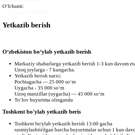
futbol, basketbol
O‘lchami:
5 * 7 (23cm * 25cm)
Yetkazib berish
O‘zbekiston bo‘ylab yetkazib berish
Markaziy shaharlarga yetkazib berish 1-3 kun davom eta
Uzoq joylarga - 7 kungacha.
Yetkazib berish narxi:
Pochtagacha — 25 000 so‘m
Uygacha - 35 000 so‘m
Uzoq manzillar (uygacha) — 45 000 so‘m
To‘lov buyurtma olinganda
Toshkent bo'ylab yetkazib beris
Toshkent bo'ylab yetkazib berish 13:00 gacha
rasmiylashtirilgan barcha buyurtmalar uchun 1 kun da