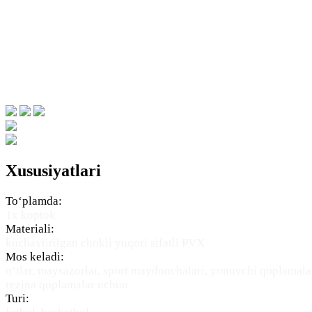
Xususiyatlari
To‘plamda:
1x koptok
Materiali:
kuchaytirilgan chokli yuqori sifatli PVX
Mos keladi:
o‘tlar, maysazorlar, sport maydonchalari, yonuvchi qoplamala
rezina qoplamalar uchun
Turi: