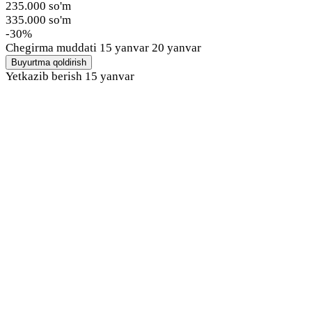
235.000 so'm
335.000 so'm
-30%
Chegirma muddati
15 yanvar 20 yanvar
Buyurtma qoldirish
Yetkazib berish
15 yanvar
Tunda ham yorqin o‘ynang, bu to‘p har d
qorong‘ida ko‘rinadi